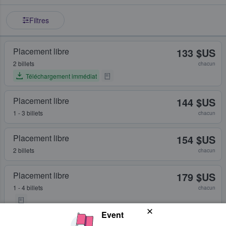
Filtres
Placement libre
133 $US
2 billets
chacun
Téléchargement immédiat
Placement libre
144 $US
1 - 3 billets
chacun
Placement libre
154 $US
2 billets
chacun
Placement libre
179 $US
1 - 4 billets
chacun
Event
Placement libre