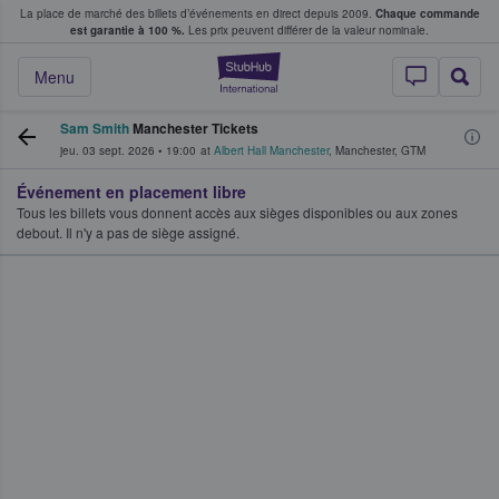
La place de marché des billets d’événements en direct depuis 2009.
Chaque commande
s fans achètent et vendent des billets
est garantie à 100 %.
Les prix peuvent différer de la valeur nominale.
StubHub - Où les f
Menu
Sam Smith
Manchester Tickets
jeu. 03 sept. 2026
•
19:00
at
Albert Hall Manchester
,
Manchester
,
GTM
Événement en placement libre
Tous les billets vous donnent accès aux sièges disponibles ou aux zones
debout. Il n'y a pas de siège assigné.