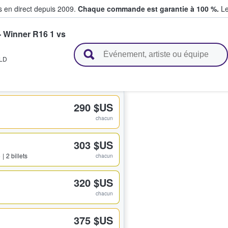
s en direct depuis 2009.
Chaque commande est garantie à 100 %.
Le
- Winner R16 1 vs
t vendent des billets
LD
290 $US
chacun
303 $US
5
2 billets
chacun
320 $US
chacun
375 $US