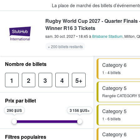
La place de marché des billets d’événement
Rugby World Cup 2027 - Quarter Finals 
Winner R16 3 Tickets
StubHub - Où les fans achètent e
sam. 30 oct. 2027
•
18:45
à
Brisbane Stadium
,
Milton
,
Q
+ 200 billets restants
Nombre de billets
Category 6
1 - 4 billets
1
2
3
4
5+
Category 5
Rangée
CATEGORY 
Prix par billet
290 $US
3 156 $US
Category 5
1 - 6 billets
Category 6
Filtres populaires