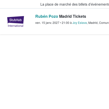
La place de marché des billets d’événement
Rubén Pozo
Madrid Tickets
StubHub - Où les fans achètent e
ven. 15 janv. 2027
•
21:00
à
Joy Eslava
,
Madrid
,
Comuni