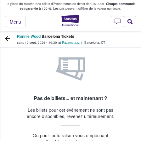
La place de marché des billets d’événements en direct depuis 2009.
Chaque commande
s fans achètent et vendent des billets
est garantie à 100 %.
Les prix peuvent différer de la valeur nominale.
StubHub - Où les f
Menu
Ronnie Wood
Barcelona Tickets
sam. 12 sept. 2026
•
19:30
at
Razzmatazz 1
,
Barcelona
,
CT
Pas de billets... et maintenant ?
Les billets pour cet événement ne sont pas
encore disponibles, revenez ultérieurement.
Ou pour toute raison vous empêchant