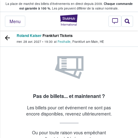
La place de marché des billets d’événements en direct depuis 2009.
Chaque commande
s fans achètent et vendent des billets
est garantie à 100 %.
Les prix peuvent différer de la valeur nominale.
StubHub - Où les f
Menu
Roland Kaiser
Frankfurt Tickets
mer. 28 avr. 2027
•
19:30
at
Festhalle
,
Frankfurt am Main
,
HE
Pas de billets... et maintenant ?
Les billets pour cet événement ne sont pas
encore disponibles, revenez ultérieurement.
Ou pour toute raison vous empêchant