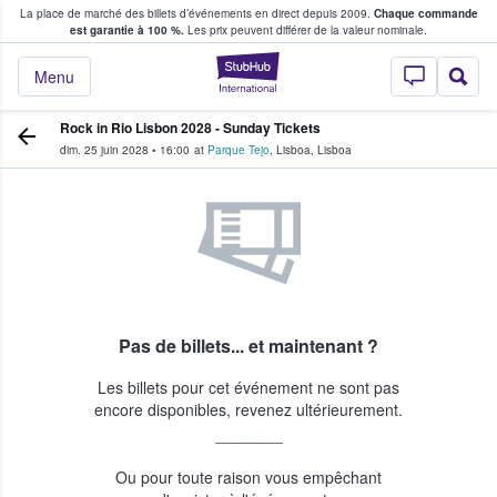
La place de marché des billets d’événements en direct depuis 2009.
Chaque commande
s fans achètent et vendent des billets
est garantie à 100 %.
Les prix peuvent différer de la valeur nominale.
StubHub - Où les f
Menu
Rock in Rio Lisbon 2028 - Sunday Tickets
dim. 25 juin 2028
•
16:00
at
Parque Tejo
,
Lisboa
,
Lisboa
Pas de billets... et maintenant ?
Les billets pour cet événement ne sont pas
encore disponibles, revenez ultérieurement.
Ou pour toute raison vous empêchant