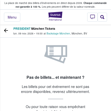
La place de marché des billets d’événements en direct depuis 2009.
Chaque commande
s fans achètent et vendent des billets
est garantie à 100 %.
Les prix peuvent différer de la valeur nominale.
StubHub - Où les f
Menu
PRESIDENT
München Tickets
lun. 09 nov. 2026
•
19:00
at
Backstage München
,
München
,
BV
Pas de billets... et maintenant ?
Les billets pour cet événement ne sont pas
encore disponibles, revenez ultérieurement.
Ou pour toute raison vous empêchant