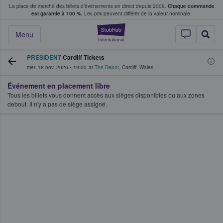
La place de marché des billets d’événements en direct depuis 2009.
Chaque commande
s fans achètent et vendent des billets
est garantie à 100 %.
Les prix peuvent différer de la valeur nominale.
StubHub - Où les f
Menu
PRESIDENT
Cardiff Tickets
mer. 18 nov. 2026
•
19:00
at
The Depot
,
Cardiff
,
Wales
Événement en placement libre
Tous les billets vous donnent accès aux sièges disponibles ou aux zones
debout. Il n'y a pas de siège assigné.