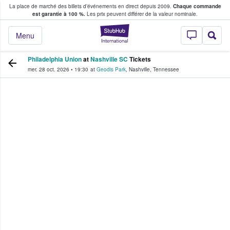
La place de marché des billets d’événements en direct depuis 2009.
Chaque commande
s fans achètent et vendent des billets
est garantie à 100 %.
Les prix peuvent différer de la valeur nominale.
StubHub - Où les f
Menu
Philadelphia Union
at
Nashville SC
Tickets
mer. 28 oct. 2026
•
19:30
at
Geodis Park
,
Nashville
,
Tennessee