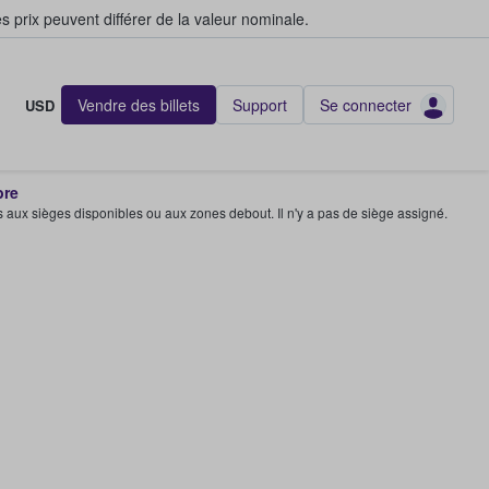
s prix peuvent différer de la valeur nominale.
Vendre des billets
Support
Se connecter
USD
bre
s aux sièges disponibles ou aux zones debout. Il n'y a pas de siège assigné.