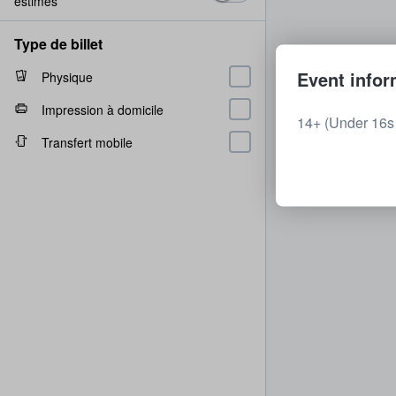
estimés
Type de billet
Event infor
Physique
Impression à domicile
14+ (Under 16s 
Transfert mobile