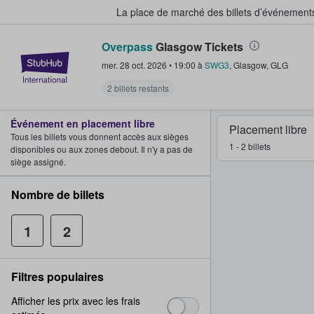
La place de marché des billets d’événement
Overpass
Glasgow Tickets
StubHub - Où les fans achètent e
mer. 28 oct. 2026
•
19:00
à
SWG3
,
Glasgow
,
GLG
2 billets restants
Événement en placement libre
Placement libre
Tous les billets vous donnent accès aux sièges
1 - 2 billets
disponibles ou aux zones debout. Il n'y a pas de
siège assigné.
Nombre de billets
1
2
Filtres populaires
Afficher les prix avec les frais