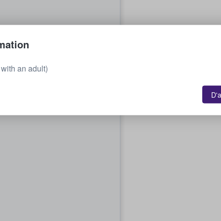
mation
with an adult)
D'