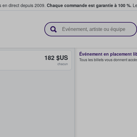
s en direct depuis 2009.
Chaque commande est garantie à 100 %.
Le
t vendent des billets
Événement en placement li
182 $US
Tous les billets vous donnent accè
chacun