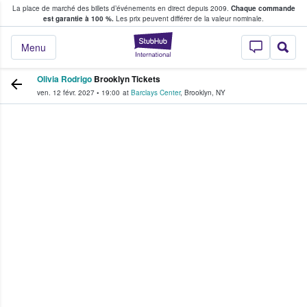
La place de marché des billets d’événements en direct depuis 2009.
Chaque commande
s fans achètent et vendent des billets
est garantie à 100 %.
Les prix peuvent différer de la valeur nominale.
StubHub - Où les f
Menu
Olivia Rodrigo
Brooklyn Tickets
ven. 12 févr. 2027
•
19:00
at
Barclays Center
,
Brooklyn
,
NY