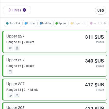
Filtres
USD
1
Floor GA
Lower
Middle
Upper
Loge Box
Vault Suite
Upper 227
311 $US
Rangée
16
2 billets
chacun
Upper 227
340 $US
Rangée
16
2 billets
chacun
Upper 227
417 $US
Rangée
18
2 - 4 billets
chacun
Upper 205
422 $US