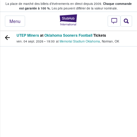
La place de marché des billets d’événements en direct depuis 2009.
Chaque commande
s fans achètent et vendent des billets
est garantie à 100 %.
Les prix peuvent différer de la valeur nominale.
StubHub - Où les f
Menu
UTEP Miners
at
Oklahoma Sooners Football
Tickets
ven. 04 sept. 2026
•
19:00
at
Memorial Stadium Oklahoma
,
Norman
,
OK