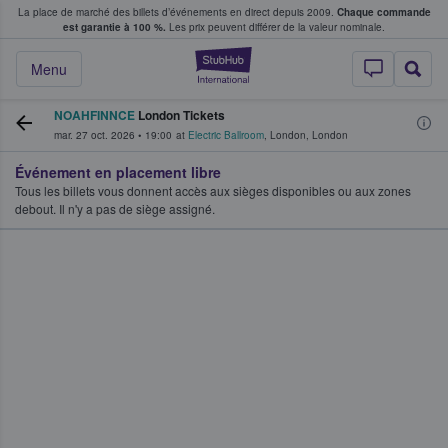
La place de marché des billets d’événements en direct depuis 2009.
Chaque commande
s fans achètent et vendent des billets
est garantie à 100 %.
Les prix peuvent différer de la valeur nominale.
StubHub - Où les f
Menu
NOAHFINNCE
London Tickets
mar. 27 oct. 2026
•
19:00
at
Electric Ballroom
,
London
,
London
Événement en placement libre
Tous les billets vous donnent accès aux sièges disponibles ou aux zones
debout. Il n'y a pas de siège assigné.