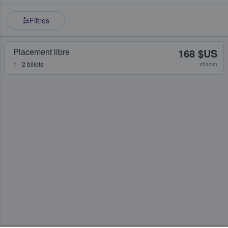
Filtres
Placement libre
168 $US
1 - 2 billets
chacun