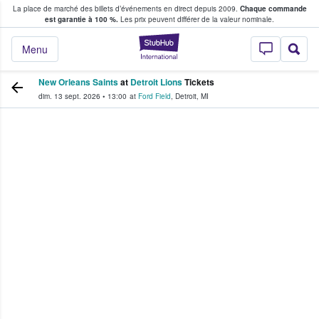
La place de marché des billets d’événements en direct depuis 2009.
Chaque commande
s fans achètent et vendent des billets
est garantie à 100 %.
Les prix peuvent différer de la valeur nominale.
StubHub - Où les f
Menu
New Orleans Saints
at
Detroit Lions
Tickets
dim. 13 sept. 2026
•
13:00
at
Ford Field
,
Detroit
,
MI