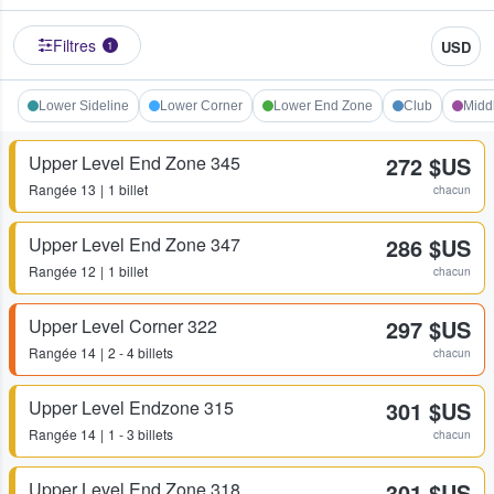
Filtres
USD
1
Lower Sideline
Lower Corner
Lower End Zone
Club
Midd
Upper Level End Zone 345
272 $US
Rangée
13
1 billet
chacun
Upper Level End Zone 347
286 $US
Rangée
12
1 billet
chacun
Upper Level Corner 322
297 $US
Rangée
14
2 - 4 billets
chacun
Upper Level Endzone 315
301 $US
Rangée
14
1 - 3 billets
chacun
Upper Level End Zone 318
301 $US