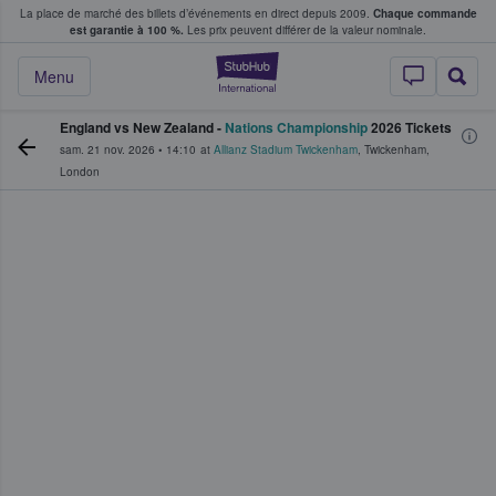
La place de marché des billets d’événements en direct depuis 2009.
Chaque commande
s fans achètent et vendent des billets
est garantie à 100 %.
Les prix peuvent différer de la valeur nominale.
StubHub - Où les f
Menu
England vs New Zealand -
Nations Championship
2026 Tickets
sam. 21 nov. 2026
•
14:10
at
Allianz Stadium Twickenham
,
Twickenham
,
London