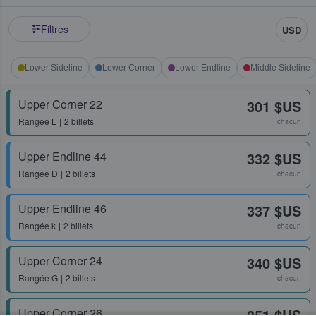
Filtres
USD
Lower Sideline
Lower Corner
Lower Endline
Middle Sideline
Upper Corner 22
301 $US
Rangée
L
2 billets
chacun
Upper Endline 44
332 $US
Rangée
D
2 billets
chacun
Upper Endline 46
337 $US
Rangée
k
2 billets
chacun
Upper Corner 24
340 $US
Rangée
G
2 billets
chacun
Upper Corner 26
351 $US