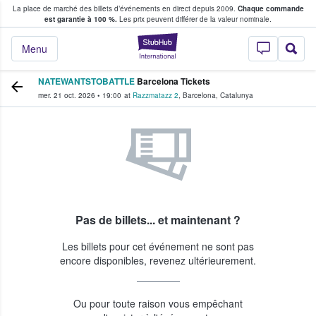
La place de marché des billets d’événements en direct depuis 2009.
Chaque commande
s fans achètent et vendent des billets
est garantie à 100 %.
Les prix peuvent différer de la valeur nominale.
StubHub - Où les f
Menu
NATEWANTSTOBATTLE
Barcelona Tickets
mer. 21 oct. 2026
•
19:00
at
Razzmatazz 2
,
Barcelona
,
Catalunya
Pas de billets... et maintenant ?
Les billets pour cet événement ne sont pas
encore disponibles, revenez ultérieurement.
Ou pour toute raison vous empêchant