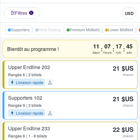
Filtres
USD
1
Supporters
Field Seating
Premium Midfield
Lower Midfield
11
07
17
45
:
:
:
Bientôt au programme !
days
hours
min
sec
Upper Endline 202
21 $US
Rangée
6
2 billets
chacun
Livraison rapide
Supporters 102
21 $US
Rangée
9
2 billets
chacun
Livraison rapide
Upper Endline 233
22 $US
Rangée
6
1 - 6 billets
chacun