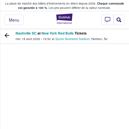
La place de marché des billets d’événements en direct depuis 2009.
Chaque commande
s fans achètent et vendent des billets
est garantie à 100 %.
Les prix peuvent différer de la valeur nominale.
StubHub - Où les f
Menu
Nashville SC
at
New York Red Bulls
Tickets
mer. 19 août 2026
•
19:30
at
Sports Illustrated Stadium
,
Harrison
,
NJ