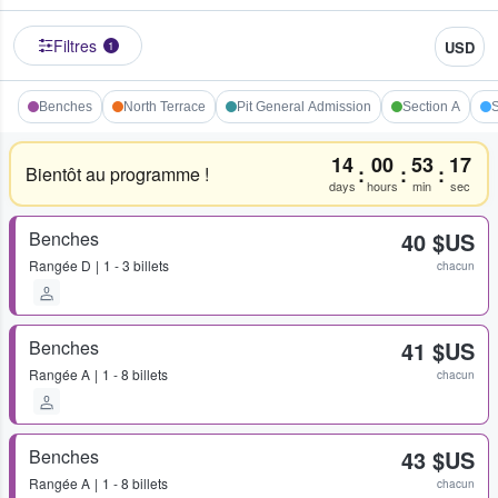
Filtres
USD
1
Benches
North Terrace
Pit General Admission
Section A
S
14
00
53
17
:
:
:
Bientôt au programme !
days
hours
min
sec
Benches
40 $US
Rangée
D
1 - 3 billets
chacun
Benches
41 $US
Rangée
A
1 - 8 billets
chacun
Benches
43 $US
Rangée
A
1 - 8 billets
chacun