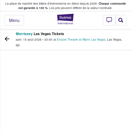
La place de marché des billets d’événements en direct depuis 2009.
Chaque commande
s fans achètent et vendent des billets
est garantie à 100 %.
Les prix peuvent différer de la valeur nominale.
StubHub - Où les f
Menu
Morrissey
Las Vegas Tickets
sam. 15 août 2026
•
20:00
at
Encore Theatre at Wynn Las Vegas
,
Las Vegas
,
NV