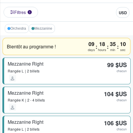
Filtres
USD
1
Orchestra
Mezzanine
09
18
35
10
:
:
:
Bientôt au programme !
days
hours
min
sec
Mezzanine Right
99 $US
Rangée
L
2 billets
chacun
Mezzanine Right
104 $US
Rangée
K
2 - 4 billets
chacun
Mezzanine Right
106 $US
Rangée
L
2 billets
chacun