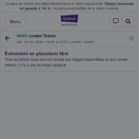
La place de marché des billets d’événements en direct depuis 2009.
Chaque commande
s fans achètent et vendent des billets
est garantie à 100 %.
Les prix peuvent différer de la valeur nominale.
StubHub - Où les f
Menu
MNEK
London Tickets
ven. 13 nov. 2026
•
18:00
at
KOKO
,
London
,
London
Événement en placement libre
Tous les billets vous donnent accès aux sièges disponibles ou aux zones
debout. Il n'y a pas de siège assigné.