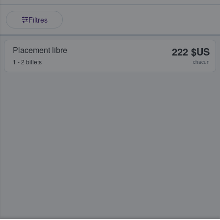
Filtres
Placement libre
222 $US
1 - 2 billets
chacun