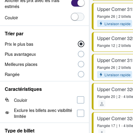
Afficher les prix avec les frais
estimés
Upper Corner 31
Rangée
26
2 billets
Couloir
Livraison rapide
Trier par
Upper Corner 32
Prix le plus bas
Rangée
12
2 billets
Plus avantageux
Upper Corner 31
Meilleures places
Rangée
26
2 billets
Rangée
Livraison rapide
Caractéristiques
Upper Corner 32
Rangée
20
2 - 4 bill
Couloir
Exclure les billets avec visibilité
limitée
Upper Corner 32
Rangée
17
1 - 4 bill
Type de billet