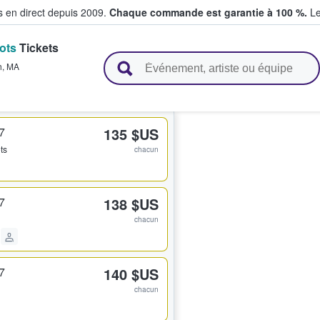
s en direct depuis 2009.
Chaque commande est garantie à 100 %.
Le
ots
Tickets
t vendent des billets
h
,
MA
7
135 $US
ets
chacun
7
138 $US
chacun
7
140 $US
chacun