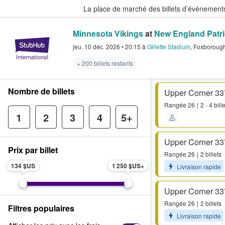
La place de marché des billets d’événement
Minnesota Vikings
at
New England Patri
StubHub - Où les fans achètent e
jeu. 10 déc. 2026
•
20:15
à
Gillette Stadium
,
Foxboroug
+ 200 billets restants
Nombre de billets
Upper Corner 33
Rangée
26
2 - 4 bill
1
2
3
4
5+
Upper Corner 33
Prix par billet
Rangée
26
2 billets
134 $US
1 250 $US
Livraison rapide
Upper Corner 33
Rangée
26
2 billets
Filtres populaires
Livraison rapide