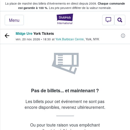
La place de marché des billets d’événements en direct depuis 2009.
Chaque commande
s fans achètent et vendent des billets
est garantie à 100 %.
Les prix peuvent différer de la valeur nominale.
StubHub - Où les f
Menu
Midge Ure
York Tickets
ven. 20 nov. 2026
•
18:30
at
York Barbican Centre
,
York
,
NYK
Pas de billets... et maintenant ?
Les billets pour cet événement ne sont pas
encore disponibles, revenez ultérieurement.
Ou pour toute raison vous empêchant