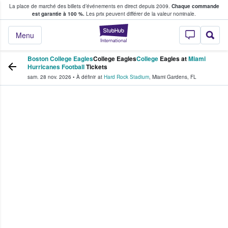
La place de marché des billets d’événements en direct depuis 2009.
Chaque commande
s fans achètent et vendent des billets
est garantie à 100 %.
Les prix peuvent différer de la valeur nominale.
StubHub - Où les f
Menu
Boston College Eagles
College Eagles
College
Eagles at
Miami
Hurricanes Football
Tickets
sam. 28 nov. 2026
•
À définir
at
Hard Rock Stadium
,
Miami Gardens
,
FL