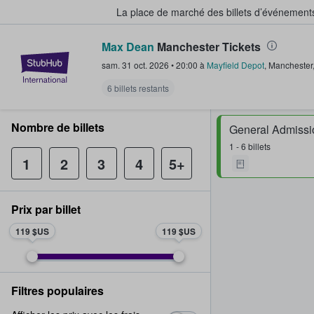
La place de marché des billets d’événement
Max Dean
Manchester Tickets
StubHub - Où les fans achètent e
sam. 31 oct. 2026
•
20:00
à
Mayfield Depot
,
Manchester
6 billets restants
Nombre de billets
General Admissi
1 - 6 billets
1
2
3
4
5+
Prix par billet
119 $US
119 $US
Filtres populaires