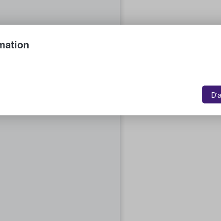
mation
D'