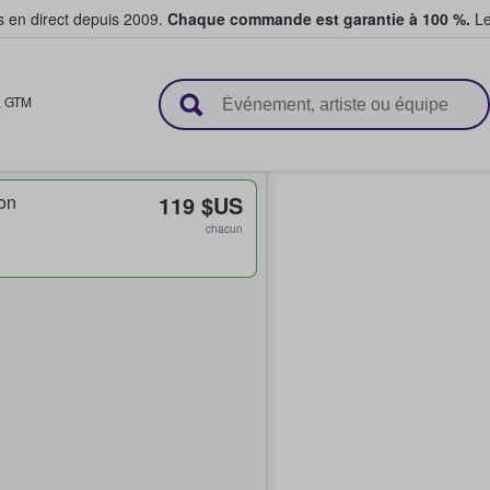
s en direct depuis 2009.
Chaque commande est garantie à 100 %.
Le
t vendent des billets
,
GTM
on
119 $US
chacun