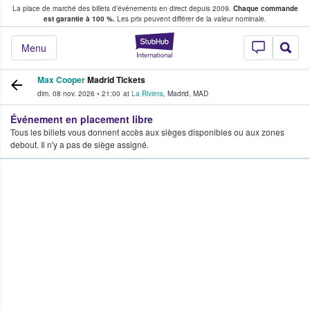
La place de marché des billets d’événements en direct depuis 2009.
Chaque commande
s fans achètent et vendent des billets
est garantie à 100 %.
Les prix peuvent différer de la valeur nominale.
StubHub - Où les f
Menu
Max Cooper
Madrid Tickets
dim. 08 nov. 2026
•
21:00
at
La Riviera
,
Madrid
,
MAD
Événement en placement libre
Tous les billets vous donnent accès aux sièges disponibles ou aux zones
debout. Il n'y a pas de siège assigné.