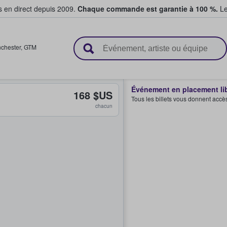
s en direct depuis 2009.
Chaque commande est garantie à 100 %.
Le
t vendent des billets
chester
,
GTM
Événement en placement li
168 $US
Tous les billets vous donnent accè
chacun