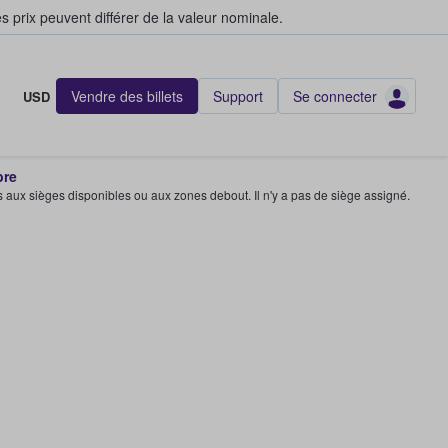
s prix peuvent différer de la valeur nominale.
Vendre des billets
Support
Se connecter
USD
bre
s aux sièges disponibles ou aux zones debout. Il n'y a pas de siège assigné.