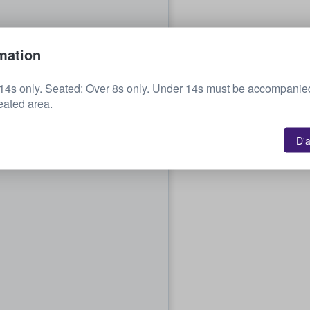
mation
14s only. Seated: Over 8s only. Under 14s must be accompanied
eated area.
D'