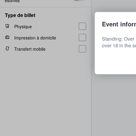
estimés
Type de billet
Event infor
Physique
Impression à domicile
Standing: Over 
over 18 in the s
Transfert mobile