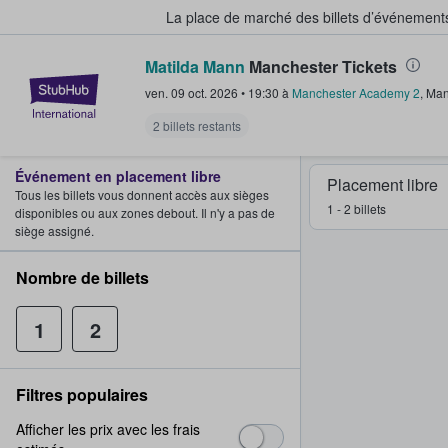
La place de marché des billets d’événement
Matilda Mann
Manchester Tickets
StubHub - Où les fans achètent e
ven. 09 oct. 2026
•
19:30
à
Manchester Academy 2
,
Man
2 billets restants
Événement en placement libre
Placement libre
Tous les billets vous donnent accès aux sièges
1 - 2 billets
disponibles ou aux zones debout. Il n'y a pas de
siège assigné.
Nombre de billets
1
2
Filtres populaires
Afficher les prix avec les frais