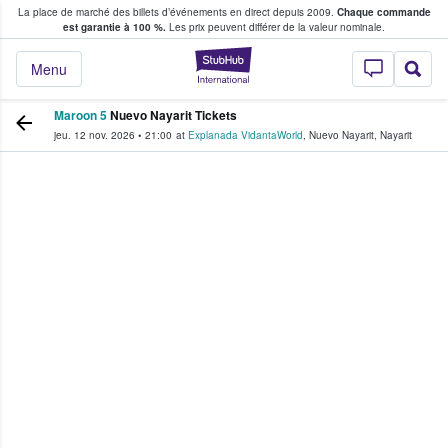
La place de marché des billets d’événements en direct depuis 2009.
Chaque commande
s fans achètent et vendent des billets
est garantie à 100 %.
Les prix peuvent différer de la valeur nominale.
StubHub - Où les f
Menu
Maroon 5
Nuevo Nayarit Tickets
jeu. 12 nov. 2026
•
21:00
at
Explanada VidantaWorld
,
Nuevo Nayarit
,
Nayarit