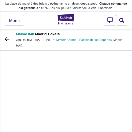
La place de marché des billets d’événements en direct depuis 2009.
Chaque commande
s fans achètent et vendent des billets
est garantie à 100 %.
Les prix peuvent différer de la valeur nominale.
StubHub - Où les f
Menu
Malmö 040
Madrid Tickets
ven. 19 févr. 2027
•
21:00
at
Movistar Arena - Palacio de los Deportes
,
Madrid
,
MAD