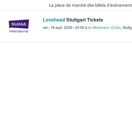
La place de marché des billets d’événement
Lovehead
Stuttgart Tickets
StubHub - Où les fans achètent e
ven. 18 sept. 2026
•
20:00
à
Im Wizemann (Club)
,
Stuttg