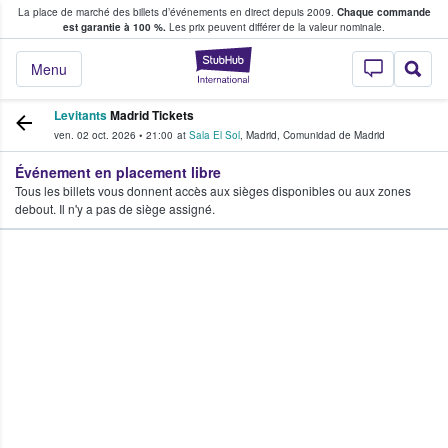
La place de marché des billets d’événements en direct depuis 2009.
Chaque commande
s fans achètent et vendent des billets
est garantie à 100 %.
Les prix peuvent différer de la valeur nominale.
StubHub - Où les f
Menu
Levitants
Madrid Tickets
ven. 02 oct. 2026
•
21:00
at
Sala El Sol
,
Madrid
,
Comunidad de Madrid
Événement en placement libre
Tous les billets vous donnent accès aux sièges disponibles ou aux zones
debout. Il n'y a pas de siège assigné.