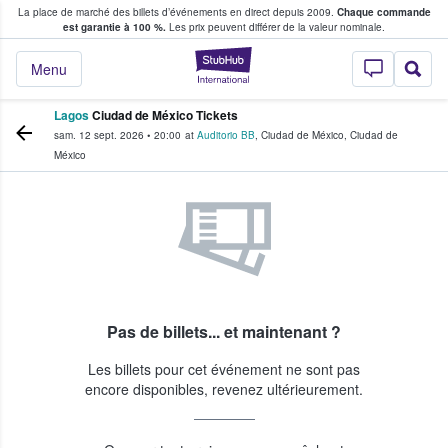
La place de marché des billets d’événements en direct depuis 2009.
Chaque commande
s fans achètent et vendent des billets
est garantie à 100 %.
Les prix peuvent différer de la valeur nominale.
StubHub - Où les f
Menu
Lagos
Ciudad de México Tickets
sam. 12 sept. 2026
•
20:00
at
Auditorio BB
,
Ciudad de México
,
Ciudad de
México
Pas de billets... et maintenant ?
Les billets pour cet événement ne sont pas
encore disponibles, revenez ultérieurement.