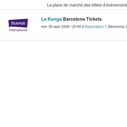
La place de marché des billets d’événement
La Konga
Barcelona Tickets
StubHub - Où les fans achètent e
mer. 30 sept. 2026
•
20:45
à
Razzmatazz 1
,
Barcelona
,