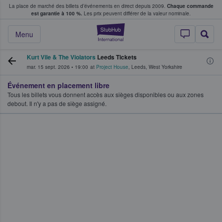
La place de marché des billets d’événements en direct depuis 2009.
Chaque commande
s fans achètent et vendent des billets
est garantie à 100 %.
Les prix peuvent différer de la valeur nominale.
StubHub - Où les f
Menu
Kurt Vile & The Violators
Leeds Tickets
mar. 15 sept. 2026
•
19:00
at
Project House
,
Leeds
,
West Yorkshire
Événement en placement libre
Tous les billets vous donnent accès aux sièges disponibles ou aux zones
debout. Il n'y a pas de siège assigné.