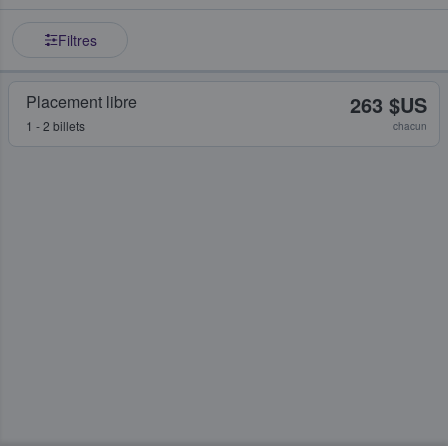
Filtres
Placement libre
263 $US
1 - 2 billets
chacun