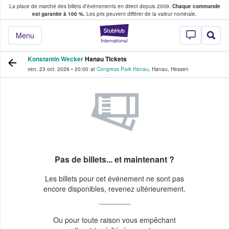
La place de marché des billets d’événements en direct depuis 2009.
Chaque commande
s fans achètent et vendent des billets
est garantie à 100 %.
Les prix peuvent différer de la valeur nominale.
StubHub - Où les f
Menu
Konstantin Wecker
Hanau Tickets
ven. 23 oct. 2026
•
20:00
at
Congress Park Hanau
,
Hanau
,
Hessen
Pas de billets... et maintenant ?
Les billets pour cet événement ne sont pas
encore disponibles, revenez ultérieurement.
Ou pour toute raison vous empêchant