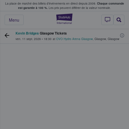
La place de marché des billets d’événements en direct depuis 2009.
Chaque commande
s fans achètent et vendent des billets
est garantie à 100 %.
Les prix peuvent différer de la valeur nominale.
StubHub - Où les f
Menu
Kevin Bridges
Glasgow Tickets
ven. 11 sept. 2026
•
18:30
at
OVO Hydro Arena Glasgow
,
Glasgow
,
Glasgow