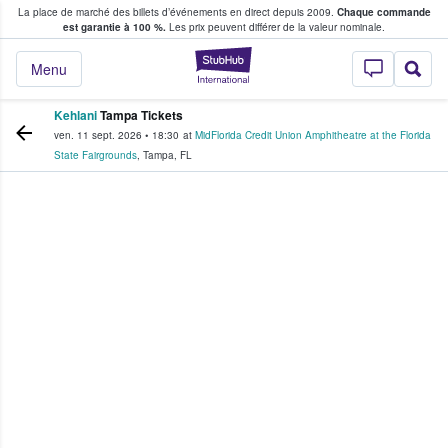
La place de marché des billets d’événements en direct depuis 2009.
Chaque commande
s fans achètent et vendent des billets
est garantie à 100 %.
Les prix peuvent différer de la valeur nominale.
StubHub - Où les f
Menu
Kehlani
Tampa Tickets
ven. 11 sept. 2026
•
18:30
at
MidFlorida Credit Union Amphitheatre at the Florida
State Fairgrounds
,
Tampa
,
FL