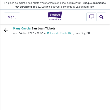
La place de marché des billets d’événements en direct depuis 2009.
Chaque commande
s fans achètent et vendent des billets
est garantie à 100 %.
Les prix peuvent différer de la valeur nominale.
StubHub - Où les f
Menu
Kany Garcia
San Juan Tickets
ven. 04 déc. 2026
•
20:30
at
Coliseo de Puerto Rico
,
Hato Rey
,
PR