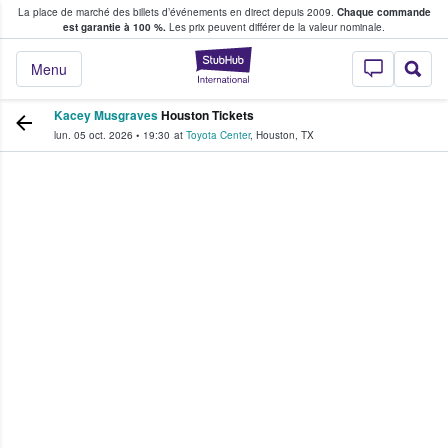
La place de marché des billets d’événements en direct depuis 2009.
Chaque commande
s fans achètent et vendent des billets
est garantie à 100 %.
Les prix peuvent différer de la valeur nominale.
StubHub - Où les f
Menu
Kacey Musgraves
Houston Tickets
lun. 05 oct. 2026
•
19:30
at
Toyota Center
,
Houston
,
TX