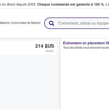
s en direct depuis 2009.
Chaque commande est garantie à 100 %.
Le
t vendent des billets
Madrid
,
Comunidad de Madrid
Événement en placement li
214 $US
Tous les billets vous donnent accè
chacun