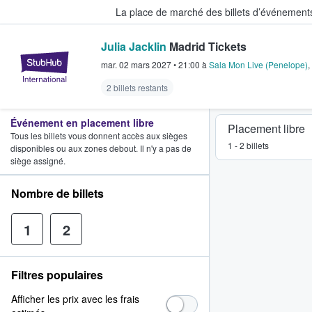
La place de marché des billets d’événement
Julia Jacklin
Madrid Tickets
StubHub - Où les fans achètent e
mar. 02 mars 2027
•
21:00
à
Sala Mon Live (Penelope)
,
2 billets restants
Événement en placement libre
Placement libre
Tous les billets vous donnent accès aux sièges
1 - 2 billets
disponibles ou aux zones debout. Il n'y a pas de
siège assigné.
Nombre de billets
1
2
Filtres populaires
Afficher les prix avec les frais