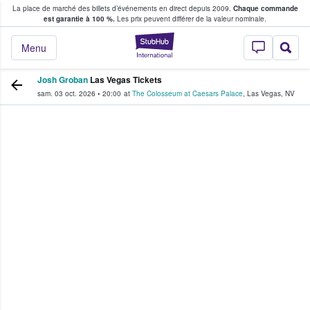
La place de marché des billets d’événements en direct depuis 2009.
Chaque commande
s fans achètent et vendent des billets
est garantie à 100 %.
Les prix peuvent différer de la valeur nominale.
StubHub - Où les f
Menu
Josh Groban
Las Vegas Tickets
sam. 03 oct. 2026
•
20:00
at
The Colosseum at Caesars Palace
,
Las Vegas
,
NV