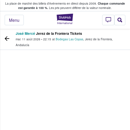
La place de marché des billets d’événements en direct depuis 2009.
Chaque commande
s fans achètent et vendent des billets
est garantie à 100 %.
Les prix peuvent différer de la valeur nominale.
StubHub - Où les f
Menu
José Mercé
Jerez de la Frontera Tickets
mar. 11 août 2026
•
22:15
at
Bodegas Las Copas
,
Jerez de la Frontera
,
Andalucía