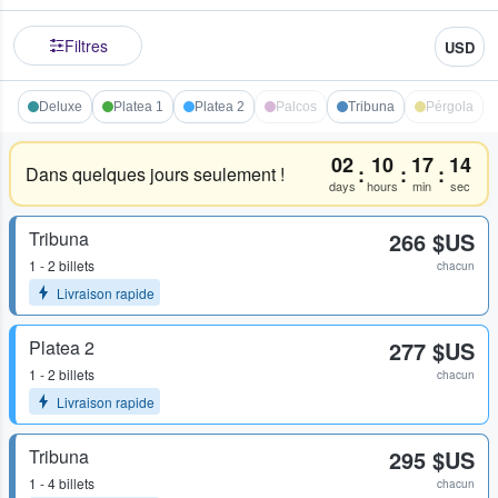
Filtres
USD
Deluxe
Platea 1
Platea 2
Palcos
Tribuna
Pérgola
02
10
17
14
:
:
:
Dans quelques jours seulement !
days
hours
min
sec
Tribuna
266 $US
1 - 2 billets
chacun
Livraison rapide
Platea 2
277 $US
1 - 2 billets
chacun
Livraison rapide
Tribuna
295 $US
1 - 4 billets
chacun