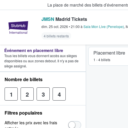
La place de marché des billets d’événement
JMSN
Madrid Tickets
StubHub - Où les fans achètent e
dim. 25 oct. 2026
•
21:00
à
Sala Mon Live (Penelope)
,
M
4 billets restants
Événement en placement libre
Placement libre
Tous les billets vous donnent accès aux sièges
1 - 4 billets
disponibles ou aux zones debout. Il n'y a pas de
siège assigné.
Nombre de billets
1
2
3
4
Filtres populaires
Afficher les prix avec les frais