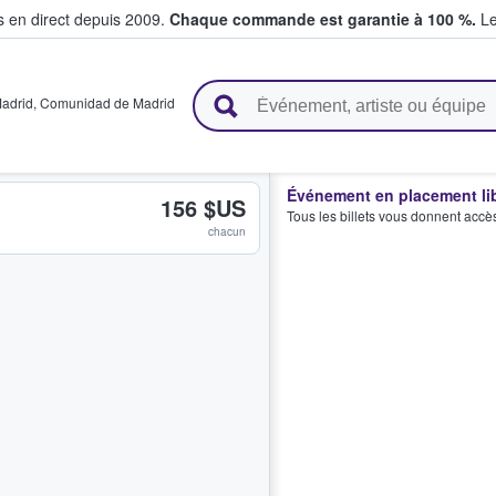
s en direct depuis 2009.
Chaque commande est garantie à 100 %.
Le
t vendent des billets
adrid
,
Comunidad de Madrid
Événement en placement li
156 $US
Tous les billets vous donnent accè
chacun