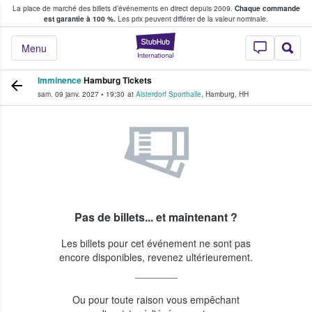
La place de marché des billets d’événements en direct depuis 2009.
Chaque commande
s fans achètent et vendent des billets
est garantie à 100 %.
Les prix peuvent différer de la valeur nominale.
StubHub - Où les f
Menu
Imminence
Hamburg Tickets
sam. 09 janv. 2027
•
19:30
at
Alsterdorf Sporthalle
,
Hamburg
,
HH
Pas de billets... et maintenant ?
Les billets pour cet événement ne sont pas
encore disponibles, revenez ultérieurement.
Ou pour toute raison vous empêchant