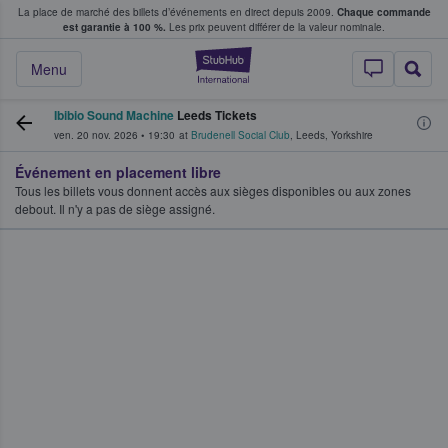
La place de marché des billets d’événements en direct depuis 2009.
Chaque commande
s fans achètent et vendent des billets
est garantie à 100 %.
Les prix peuvent différer de la valeur nominale.
StubHub - Où les f
Menu
Ibibio Sound Machine
Leeds Tickets
ven. 20 nov. 2026
•
19:30
at
Brudenell Social Club
,
Leeds
,
Yorkshire
Événement en placement libre
Tous les billets vous donnent accès aux sièges disponibles ou aux zones
debout. Il n'y a pas de siège assigné.