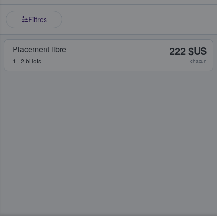
Filtres
Placement libre
222 $US
1 - 2 billets
chacun