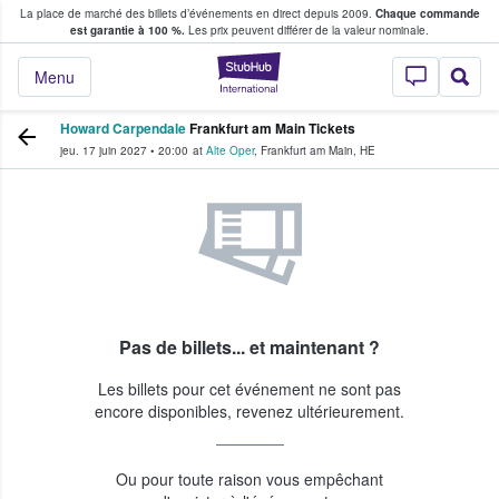
La place de marché des billets d’événements en direct depuis 2009.
Chaque commande
s fans achètent et vendent des billets
est garantie à 100 %.
Les prix peuvent différer de la valeur nominale.
StubHub - Où les f
Menu
Howard Carpendale
Frankfurt am Main Tickets
jeu. 17 juin 2027
•
20:00
at
Alte Oper
,
Frankfurt am Main
,
HE
Pas de billets... et maintenant ?
Les billets pour cet événement ne sont pas
encore disponibles, revenez ultérieurement.
Ou pour toute raison vous empêchant