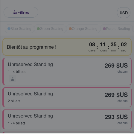
Filtres
USD
Blue Seating
Green Seating
Orange Seating
Purple Seating
08
11
35
02
:
:
:
Bientôt au programme !
days
hours
min
sec
Unreserved Standing
269 $US
1 - 4 billets
chacun
Unreserved Standing
269 $US
2 billets
chacun
Unreserved Standing
293 $US
1 - 4 billets
chacun