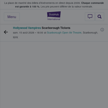
La place de marché des billets d’événements en direct depuis 2009.
Chaque commande
s fans achètent et vendent des billets
est garantie à 100 %.
Les prix peuvent différer de la valeur nominale.
StubHub - Où les f
Menu
Hollywood Vampires
Scarborough Tickets
sam. 15 août 2026
•
18:00
at
Scarborough Open Air Theatre
,
Scarborough
,
NYK