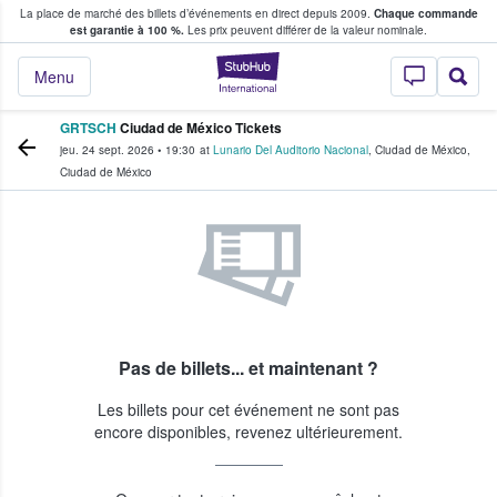
La place de marché des billets d’événements en direct depuis 2009.
Chaque commande
s fans achètent et vendent des billets
est garantie à 100 %.
Les prix peuvent différer de la valeur nominale.
StubHub - Où les f
Menu
GRTSCH
Ciudad de México Tickets
jeu. 24 sept. 2026
•
19:30
at
Lunario Del Auditorio Nacional
,
Ciudad de México
,
Ciudad de México
Pas de billets... et maintenant ?
Les billets pour cet événement ne sont pas
encore disponibles, revenez ultérieurement.