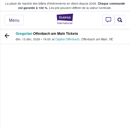
La place de marché des billets d’événements en direct depuis 2009.
Chaque commande
s fans achètent et vendent des billets
est garantie à 100 %.
Les prix peuvent différer de la valeur nominale.
StubHub - Où les f
Menu
Gregorian
Offenbach am Main Tickets
dim. 13 déc. 2026
•
19:00
at
Capitol Offenbach
,
Offenbach am Main
,
HE