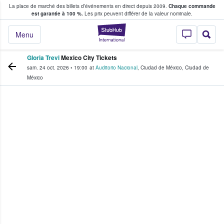
La place de marché des billets d’événements en direct depuis 2009.
Chaque commande
s fans achètent et vendent des billets
est garantie à 100 %.
Les prix peuvent différer de la valeur nominale.
StubHub - Où les f
Menu
Gloria Trevi
Mexico City Tickets
sam. 24 oct. 2026
•
19:00
at
Auditorio Nacional
,
Ciudad de México
,
Ciudad de
México