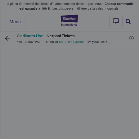
La place de marché des billets d’événements en direct depuis 2009.
Chaque commande
s fans achètent et vendent des billets
est garantie à 100 %.
Les prix peuvent différer de la valeur nominale.
StubHub - Où les f
Menu
Gladiators Live
Liverpool Tickets
dim. 29 nov. 2026
•
16:00
at
M&S Bank Arena
,
Liverpool
,
MSY